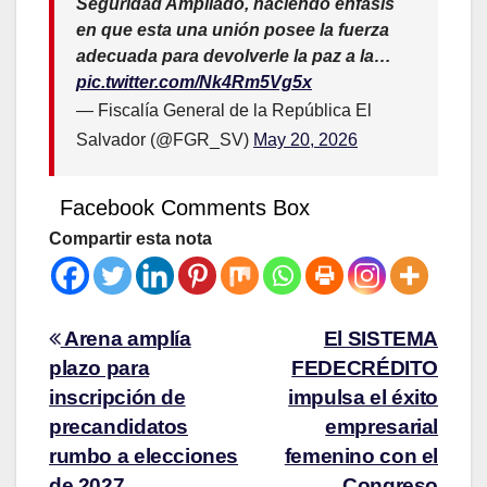
Seguridad Ampliado, haciendo énfasis
en que esta una unión posee la fuerza
adecuada para devolverle la paz a la…
pic.twitter.com/Nk4Rm5Vg5x
— Fiscalía General de la República El
Salvador (@FGR_SV)
May 20, 2026
Facebook Comments Box
Compartir esta nota
Arena amplía
El SISTEMA
plazo para
FEDECRÉDITO
inscripción de
impulsa el éxito
precandidatos
empresarial
rumbo a elecciones
femenino con el
de 2027
Congreso