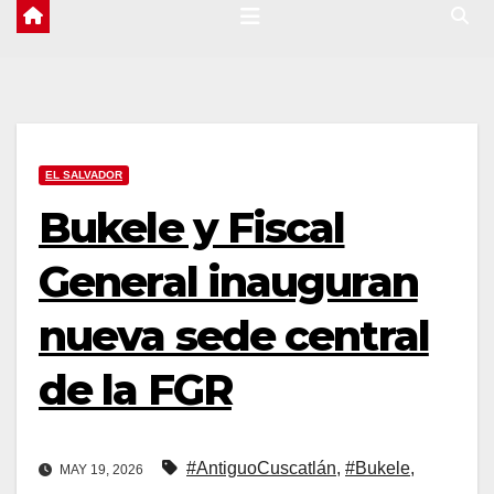
EL SALVADOR
Bukele y Fiscal
General inauguran
nueva sede central
de la FGR
#AntiguoCuscatlán
,
#Bukele
,
MAY 19, 2026