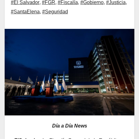
#El Salvador
,
#FGR
,
#Fiscalía
,
#Gobierno
,
#Justicia
,
#SantaElena
,
#Seguridad
Día a Día News