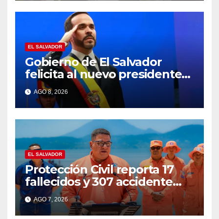
EL SALVADOR
Gobierno de El Salvador
felicita al nuevo presidente
de Colombia Abelardo de la
AGO 8, 2026
Espriella
EL SALVADOR
Protección Civil reporta 17
fallecidos y 307 accidente
durante vacaciones
AGO 7, 2026
agostinas