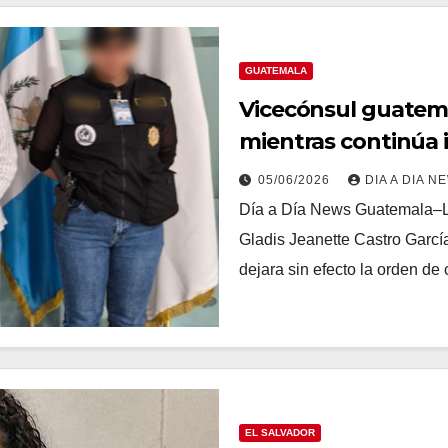
GUATEMALA
Vicecónsul guatema
mientras continúa 
esposo
05/06/2026
DIA A DIA N
Día a Día News Guatemala–L
Gladis Jeanette Castro García
dejara sin efecto la orden d
EL SALVADOR