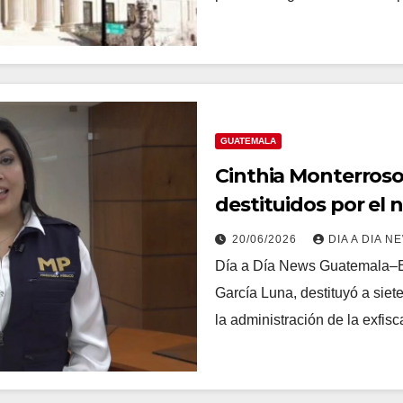
GUATEMALA
Cinthia Monterroso 
destituidos por el 
Guatemala
20/06/2026
DIA A DIA N
Día a Día News Guatemala–El
García Luna, destituyó a sie
la administración de la exfis