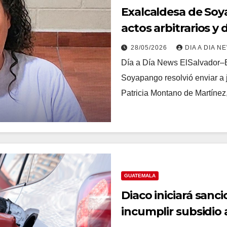
Exalcaldesa de Soya
actos arbitrarios y
28/05/2026
DIA A DIA N
Día a Día News ElSalvador–E
Soyapango resolvió enviar a 
Patricia Montano de Martínez,
GUATEMALA
Diaco iniciará sanc
incumplir subsidio