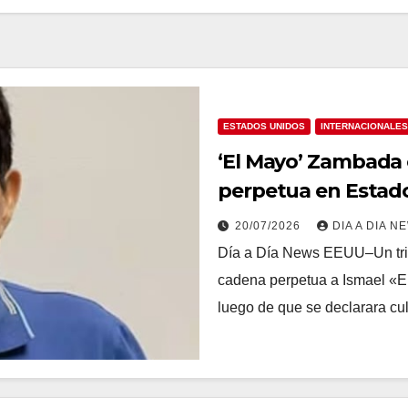
ESTADOS UNIDOS
INTERNACIONALES
‘El Mayo’ Zambada
perpetua en Estad
20/07/2026
DIA A DIA N
Día a Día News EEUU–Un tri
cadena perpetua a Ismael «El
luego de que se declarara c