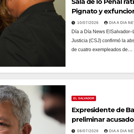
Sala de lo Penal ra
Pignato y exfuncio
dinero
10/07/2026
DIA A DIA N
Día a Día News ElSalvador–L
Justicia (CSJ) confirmó la a
de cuatro exempleados de…
EL SALVADOR
Expresidente de Ba
preliminar acusado
08/07/2026
DIA A DIA N