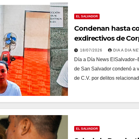
EL SALVADOR
Condenan hasta con
exdirectivos de Cor
lavado de dinero
18/07/2026
DIA A DIA N
Día a Día News ElSalvador–E
de San Salvador condenó a va
de C.V. por delitos relacion
EL SALVADOR