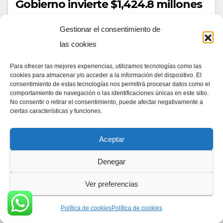
Gobierno invierte $1,424.8 millones
para el desarrollo del oriente
Gestionar el consentimiento de
salvadoreño
las cookies
26/02/2025
DIA A DIA NEWS
Para ofrecer las mejores experiencias, utilizamos tecnologías como las
El Presidente, Nayib Bukele, dio inicio oficial a la
cookies para almacenar y/o acceder a la información del dispositivo. El
consentimiento de estas tecnologías nos permitirá procesar datos como el
construcción del Aeropuerto del Pacífico en La Unión,
comportamiento de navegación o las identificaciones únicas en este sitio.
una obra clave dentro de una inversión histórica de
No consentir o retirar el consentimiento, puede afectar negativamente a
ciertas características y funciones.
$1,424.8 millones destinada a…
Aceptar
Denegar
Ver preferencias
Política de cookies
Política de cookies