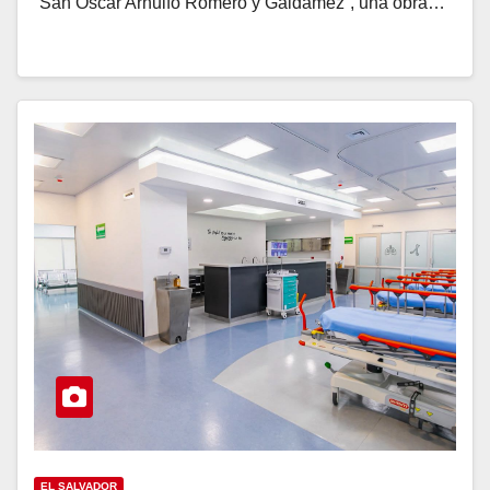
“San Óscar Arnulfo Romero y Galdámez”, una obra…
EL SALVADOR