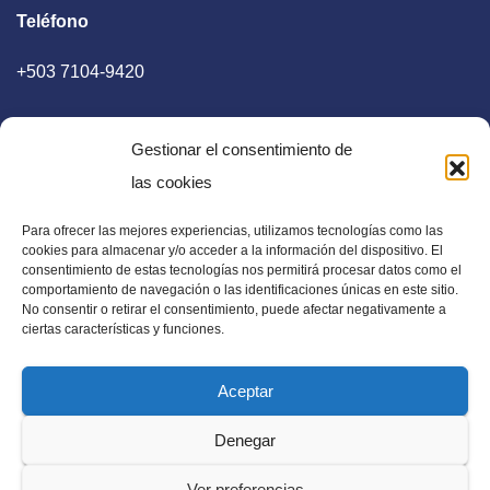
Teléfono
+503 7104-9420
Gestionar el consentimiento de
las cookies
Para ofrecer las mejores experiencias, utilizamos tecnologías como las
E-mail
cookies para almacenar y/o acceder a la información del dispositivo. El
consentimiento de estas tecnologías nos permitirá procesar datos como el
diaadia.redaccion@gmail.com
comportamiento de navegación o las identificaciones únicas en este sitio.
No consentir o retirar el consentimiento, puede afectar negativamente a
ciertas características y funciones.
Aceptar
Periódico Digital en El Salvador, Centroamérica y Estados
Denegar
Unidos. Amplia información verídica.
Ver preferencias