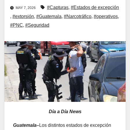
#Capturas
,
#Estados de excepción
MAY 7, 2026
,
#extorsión
,
#Guatemala
,
#Narcotráfico
,
#operativos
,
#PNC
,
#Seguridad
Día a Día News
Guatemala–
Los distintos estados de excepción