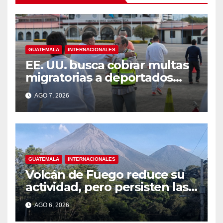
GUATEMALA
INTERNACIONALES
EE. UU. busca cobrar multas
migratorias a deportados
que viven en Guatemala,
AGO 7, 2026
México y Honduras
GUATEMALA
INTERNACIONALES
Volcán de Fuego reduce su
actividad, pero persisten las
alertas
AGO 6, 2026