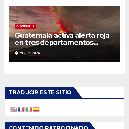
GUATEMALA
Guatemala activa alerta roja
en tres departamentos
cercanos al volcán de Fuego
AGO 5, 2026
TRADUCIR ESTE SITIO
CONTENIDO PATROCINADO