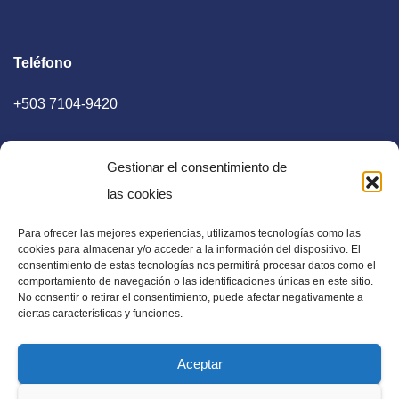
Teléfono
+503 7104-9420
Gestionar el consentimiento de
las cookies
Para ofrecer las mejores experiencias, utilizamos tecnologías como las
E-mail
cookies para almacenar y/o acceder a la información del dispositivo. El
consentimiento de estas tecnologías nos permitirá procesar datos como el
diaadia.redaccion@gmail.com
comportamiento de navegación o las identificaciones únicas en este sitio.
No consentir o retirar el consentimiento, puede afectar negativamente a
ciertas características y funciones.
Aceptar
Periódico Digital en El Salvador, Centroamérica y Estados