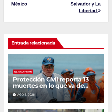
México
Salvador y La
Libertad
Entrada relacionada
EL SALVADOR
Protección Civil reporta 13
muertes en lo que va de
vacaciones de agosto
AGO 5, 2026