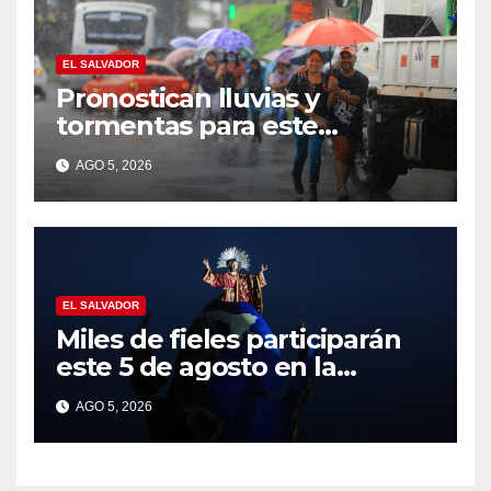
EL SALVADOR
Pronostican lluvias y
tormentas para este
miércoles por influencia de
AGO 5, 2026
una onda tropical
EL SALVADOR
Miles de fieles participarán
este 5 de agosto en la
tradicional Bajada del Divino
AGO 5, 2026
Salvador del Mundo