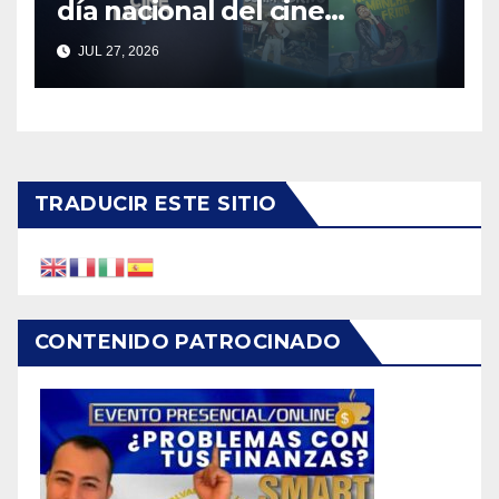
día nacional del cine
mexicano
JUL 27, 2026
TRADUCIR ESTE SITIO
CONTENIDO PATROCINADO