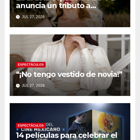
anuncia un tributo a
Colombia y aterrizará en
JUL 27, 2026
Medellín este Octubre
ESPECTÁCULOS
“¡No tengo vestido de novia!”
JUL 27, 2026
ESPECTÁCULOS
14 películas para celebrar el