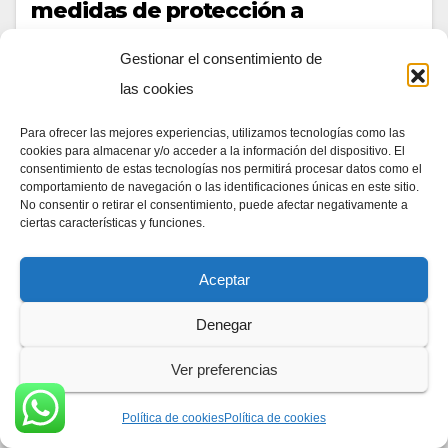
medidas de protección a
migrantes venezolanos
Gestionar el consentimiento de
21/09/2023
DIA A DIA NEWS
las cookies
El Departamento de Seguridad Nacional de Estados
Para ofrecer las mejores experiencias, utilizamos tecnologías como las
Unidos anunció una nueva prórroga, de 18 meses, del
cookies para almacenar y/o acceder a la información del dispositivo. El
consentimiento de estas tecnologías nos permitirá procesar datos como el
Estatus de Protección Temporal (TPS, por sus siglas
comportamiento de navegación o las identificaciones únicas en este sitio.
en inglés) del que gozan los…
No consentir o retirar el consentimiento, puede afectar negativamente a
ciertas características y funciones.
Aceptar
Denegar
Ver preferencias
Política de cookies
Política de cookies