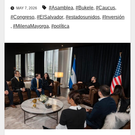
#Asamblea
,
#Bukele
,
#Caucus
,
MAY 7, 2026
#Congreso
,
#ElSalvador
,
#estadosunidos
,
#Inversión
,
#MilenaMayorga
,
#política