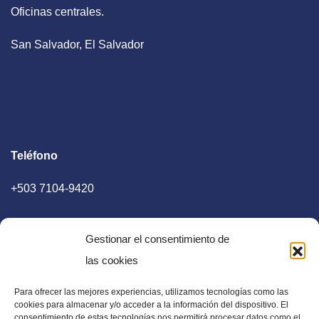
Oficinas centrales.
San Salvador, El Salvador
Teléfono
+503 7104-9420
Gestionar el consentimiento de
las cookies
Para ofrecer las mejores experiencias, utilizamos tecnologías como las
E-mail
cookies para almacenar y/o acceder a la información del dispositivo. El
consentimiento de estas tecnologías nos permitirá procesar datos como el