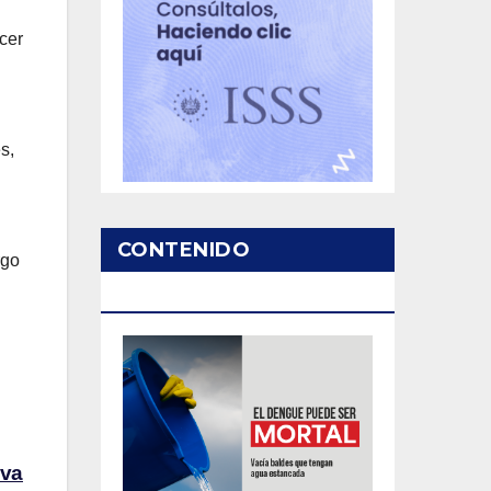
cer
s,
CONTENIDO
rgo
PATROCINADO
iva