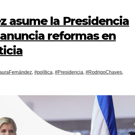
z asume la Presidencia
 anuncia reformas en
ticia
auraFernández
,
#política
,
#Presidencia
,
#RodrigoChaves
,