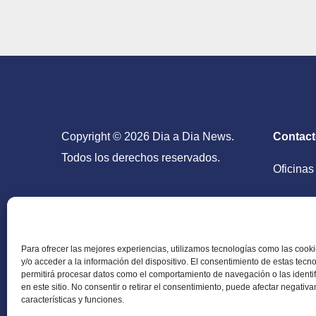
in
Ma
Copyright © 2026 Dia a Dia News.
Contac
Todos los derechos reservados.
Oficinas
San Salv
Para ofrecer las mejores experiencias, utilizamos tecnologías como las coo
y/o acceder a la información del dispositivo. El consentimiento de estas tecn
permitirá procesar datos como el comportamiento de navegación o las identi
en este sitio. No consentir o retirar el consentimiento, puede afectar negativ
Periódico Digital en El Salvador, Centroamérica y
características y funciones.