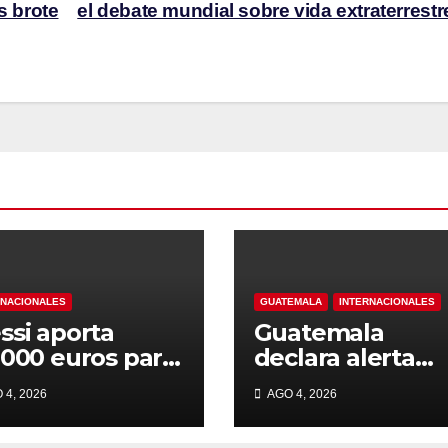
s brote
el debate mundial sobre vida extraterrest
RNACIONALES
GUATEMALA
INTERNACIONALES
ssi aporta
Guatemala
,000 euros para
declara alerta
 reconstrucción
naranja por
 4, 2026
AGO 4, 2026
 zonas
intensa erupció
ectadas por
del volcán de