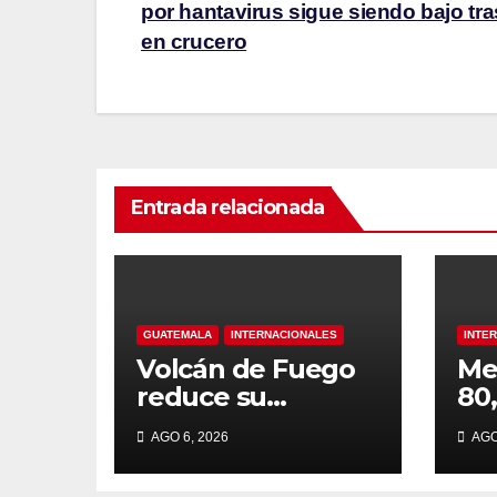
por hantavirus sigue siendo bajo tra
en crucero
Entrada relacionada
GUATEMALA
INTERNACIONALES
INTE
Volcán de Fuego
Me
reduce su
80
actividad, pero
la
AGO 6, 2026
AGO
persisten las
de
alertas
af