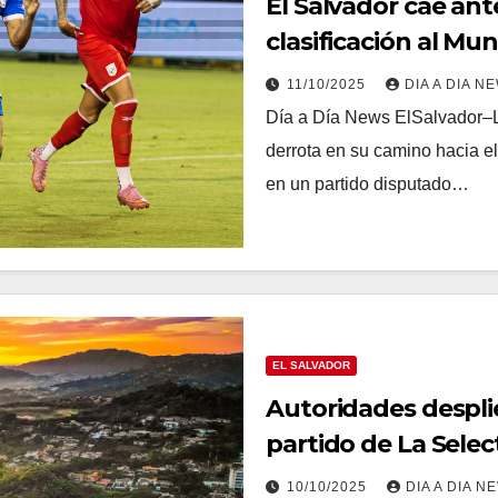
El Salvador cae a
clasificación al Mu
11/10/2025
DIA A DIA N
Día a Día News ElSalvador–L
derrota en su camino hacia e
en un partido disputado…
EL SALVADOR
Autoridades despli
partido de La Sele
10/10/2025
DIA A DIA N