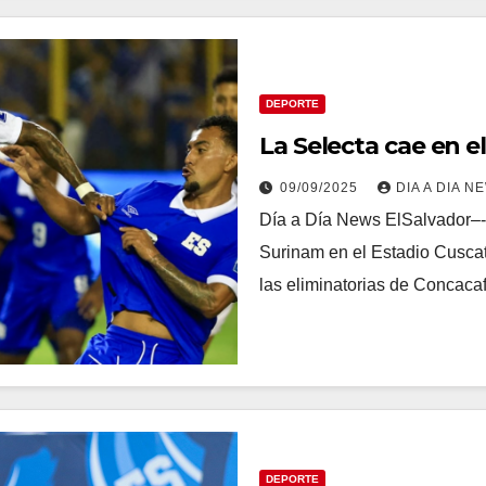
DEPORTE
La Selecta cae en 
09/09/2025
DIA A DIA N
Día a Día News ElSalvador–-L
Surinam en el Estadio Cuscatl
las eliminatorias de Concac
DEPORTE