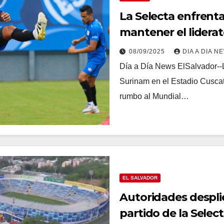
La Selecta enfrenta
mantener el lidera
08/09/2025
DIA A DIA N
Día a Día News ElSalvador--L
Surinam en el Estadio Cuscat
rumbo al Mundial…
EL SALVADOR
Autoridades despli
partido de la Selec