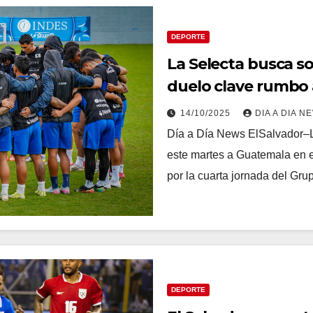
DEPORTE
La Selecta busca s
duelo clave rumbo 
14/10/2025
DIA A DIA N
Día a Día News ElSalvador–La
este martes a Guatemala en e
por la cuarta jornada del Gr
DEPORTE