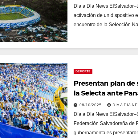
Día a Día News ElSalvador–L
activación de un dispositivo 
encuentro de la Selección Na
DEPORTE
Presentan plan de 
la Selecta ante P
08/10/2025
DIA A DIA N
Día a Día News ElSalvador–El
Federación Salvadoreña de Fút
gubernamentales presentaron 