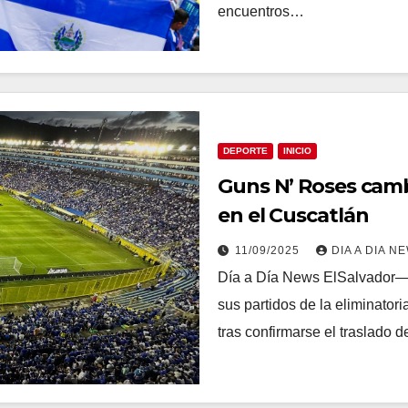
encuentros…
DEPORTE
INICIO
Guns N’ Roses cambi
en el Cuscatlán
11/09/2025
DIA A DIA N
Día a Día News ElSalvador—L
sus partidos de la eliminator
tras confirmarse el traslado 