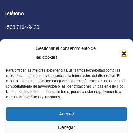
Teléfono
+503 7104-9420
Gestionar el consentimiento de
las cookies
Para ofrecer las mejores experiencias, utilizamos tecnologías como las
E-mail
cookies para almacenar y/o acceder a la información del dispositivo. El
consentimiento de estas tecnologías nos permitirá procesar datos como el
diaadia.redaccion@gmail.com
comportamiento de navegación o las identificaciones únicas en este sitio.
No consentir o retirar el consentimiento, puede afectar negativamente a
ciertas características y funciones.
Aceptar
Periódico Digital en El Salvador, Centroamérica y Estados
Denegar
Unidos. Amplia información verídica.