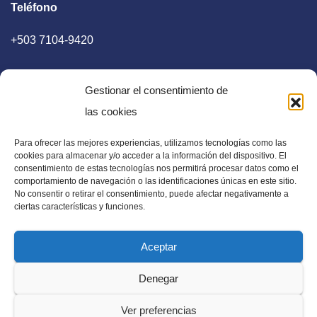
Teléfono
+503 7104-9420
Gestionar el consentimiento de
las cookies
Para ofrecer las mejores experiencias, utilizamos tecnologías como las
E-mail
cookies para almacenar y/o acceder a la información del dispositivo. El
consentimiento de estas tecnologías nos permitirá procesar datos como el
diaadia.redaccion@gmail.com
comportamiento de navegación o las identificaciones únicas en este sitio.
No consentir o retirar el consentimiento, puede afectar negativamente a
ciertas características y funciones.
Aceptar
Periódico Digital en El Salvador, Centroamérica y Estados
Denegar
Unidos. Amplia información verídica.
Ver preferencias