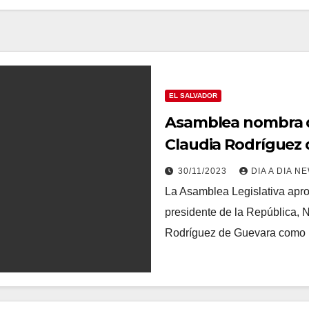
EL SALVADOR
Asamblea nombra d
Claudia Rodríguez 
de presidencia
30/11/2023
DIA A DIA N
La Asamblea Legislativa aprob
presidente de la República, 
Rodríguez de Guevara como 