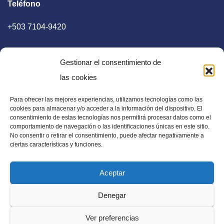
Teléfono
+503 7104-9420
Gestionar el consentimiento de
las cookies
Para ofrecer las mejores experiencias, utilizamos tecnologías como las
E-mail
cookies para almacenar y/o acceder a la información del dispositivo. El
consentimiento de estas tecnologías nos permitirá procesar datos como el
diaadia.redaccion@gmail.com
comportamiento de navegación o las identificaciones únicas en este sitio.
No consentir o retirar el consentimiento, puede afectar negativamente a
ciertas características y funciones.
Aceptar
Periódico Digital en El Salvador, Centroamérica y Estados
Denegar
Unidos. Amplia información verídica.
Ver preferencias