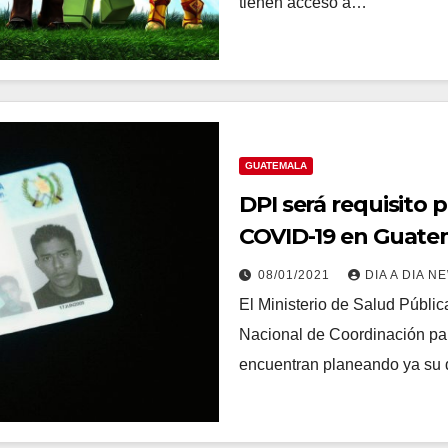
tienen acceso a…
GUATEMALA
DPI será requisito p
COVID-19 en Guate
08/01/2021
DIA A DIA N
El Ministerio de Salud Públi
Nacional de Coordinación pa
encuentran planeando ya su 