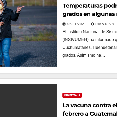
Temperaturas podrí
grados en algunas
06/01/2021
DIA A DIA N
El Instituto Nacional de Sism
(INSIVUMEH) ha informado q
Cuchumatanes, Huehuetenango
grados. Asimismo ha…
GUATEMALA
La vacuna contra el
febrero a Guatema