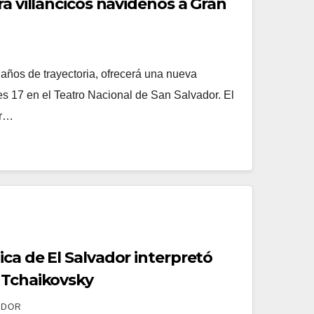
rá villancicos navideños a Gran
años de trayectoria, ofrecerá una nueva
es 17 en el Teatro Nacional de San Salvador. El
or…
ca de El Salvador interpretó
 Tchaikovsky
ADOR