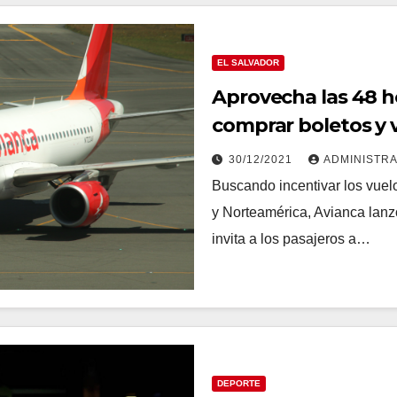
EL SALVADOR
Aprovecha las 48 ho
comprar boletos y v
2022 desde El Salv
30/12/2021
ADMINISTR
Buscando incentivar los vuelo
y Norteamérica, Avianca lanz
invita a los pasajeros a…
DEPORTE